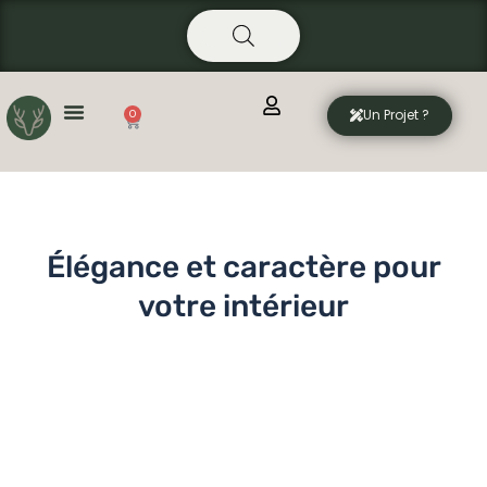
Aller
principal
au
contenu
Un Projet ?
0
Panier
Élégance et caractère pour
votre intérieur