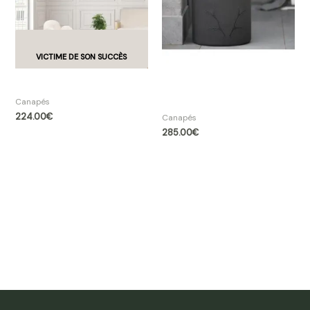
Fauteuil mini bascule enfant
Pouf rond en coton motif
bois de cerf
Canapés
224.00
€
Canapés
285.00
€