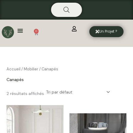
Aller
principal
au
contenu
Un Projet ?
0
Panier
Accueil
/
Mobilier
/ Canapés
Canapés
2 résultats affichés