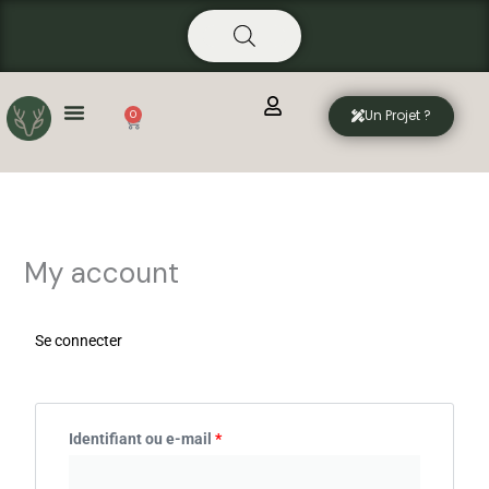
Aller
principal
au
contenu
Un Projet ?
0
Panier
My account
Obligatoire
Obligatoire
Obligatoire
Se connecter
Identifiant ou e-mail
*