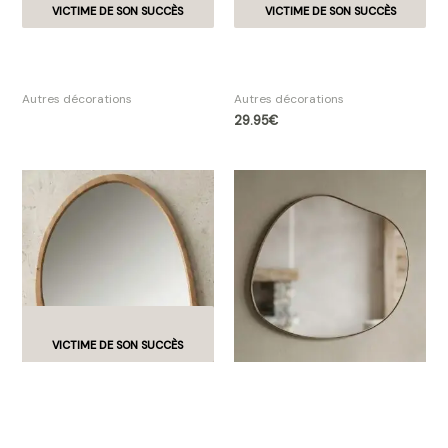
Housse boîte à Kleenex
Housse boîte à Kleenex
carrée, fourrure beige
rectangle, fourrure beige
Autres décorations
Autres décorations
29.95
€
Miroir Organique en Bois
Miroir Organique en Métal
Clair, 80 x 92 cm KODU
Bronze – KODU DESIGN 56 x
DESIGN
59 cm