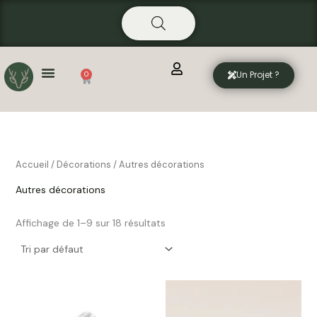
Aller
principal
au
contenu
Un Projet ?
0
Panier
Accueil
/
Décorations
/ Autres décorations
Autres décorations
Affichage de 1–9 sur 18 résultats