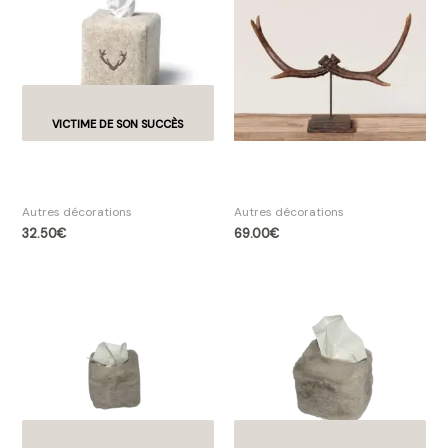
Boîte à mouchoirs carrée
Déco de bois de cerf sur
motif cerf
support
Autres décorations
Autres décorations
32.50
€
69.00
€