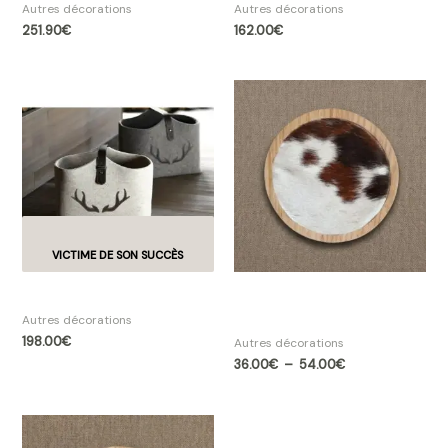
Autres décorations
Autres décorations
251.90
€
162.00
€
Plage
de
prix :
36.00€
à
54.00€
Panier en laine & anse en cuir
Patère Angel des Montagnes
Abondance 3 tailles
Autres décorations
198.00
€
Autres décorations
36.00
€
–
54.00
€
Plage
de