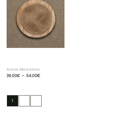
prix :
36.00€
à
54.00€
Patère Angel des Montagnes
Beige 3 tailles
Autres décorations
36.00
€
–
54.00
€
1
2
→