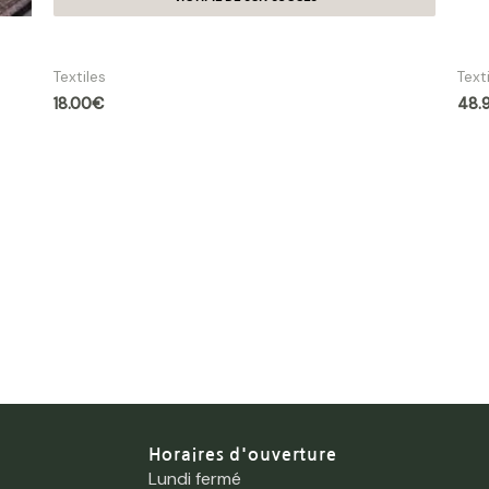
Coussin Fluffy – Ivoire
Cou
Textiles
Text
18.00
€
48.
Horaires d'ouverture
Lundi fermé