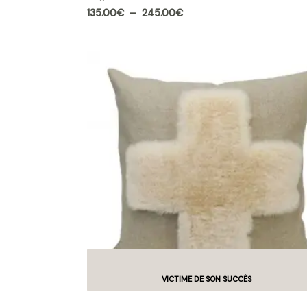
135.00
€
–
245.00
€