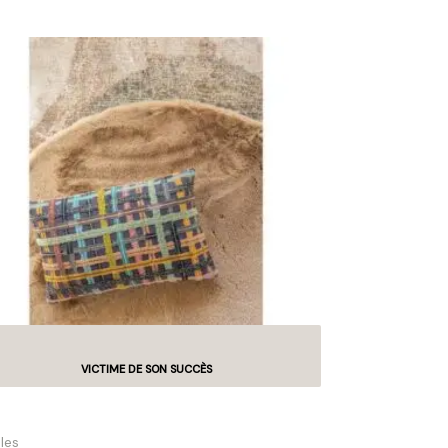
ssin brodé Soline
iles