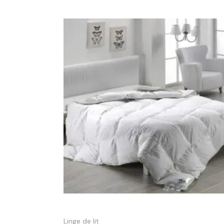
Plage
de
prix :
135.00€
à
245.00€
Couette garnissage duvet
Linge de lit