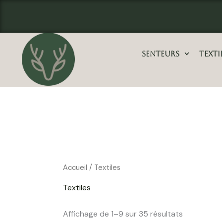
Aller
principal
au
contenu
Senteurs
Texti
Accueil
/ Textiles
Textiles
Affichage de 1–9 sur 35 résultats