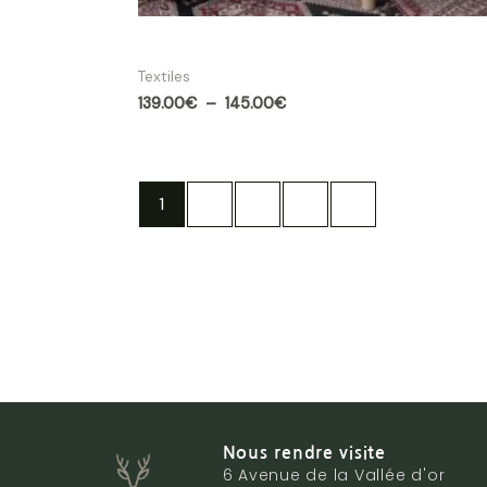
Coussin en laine design finlandais
Textiles
139.00
€
–
145.00
€
1
2
3
4
→
Nous rendre visite
6 Avenue de la Vallée d'or