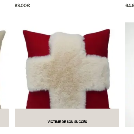
88.00
€
64.