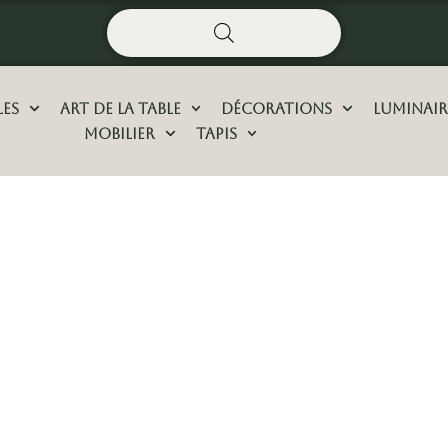
les
Art De La Table
Décorations
Luminair
Mobilier
Tapis