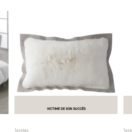
Coussin Alaska
Cou
Textiles
Text