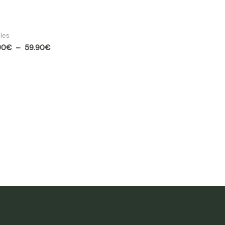
ssin velours Creek
iles
90
€
–
59.90
€