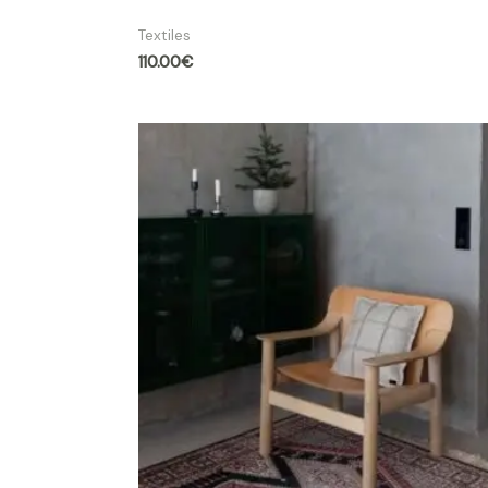
Coussin Cervin lin
Textiles
110.00
€
Plage
de
prix :
139.00€
à
145.00€