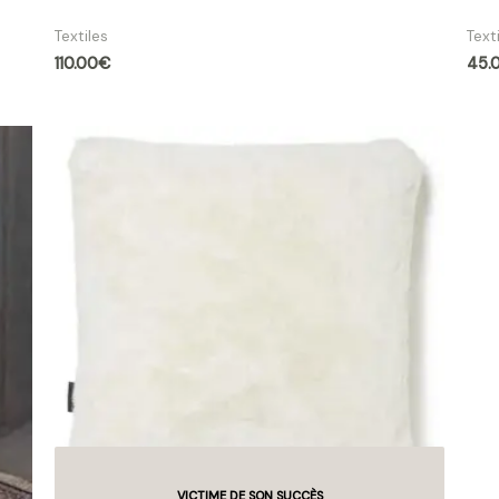
Coussin Cervin rouge
Cou
Textiles
Text
110.00
€
45.