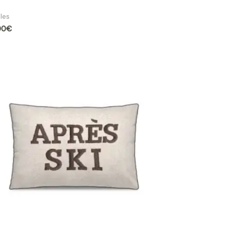
ssin Cherokee Camel
iles
00
€
Plage
de
prix :
48.90€
à
59.90€