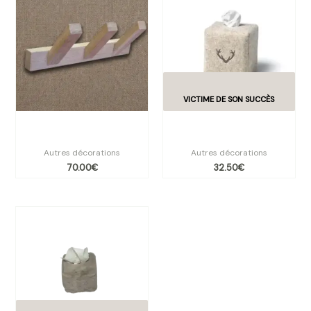
Patère BRUT triple Angel des
Boîte à mouchoirs carrée
Montagnes
motif cerf
Autres décorations
Autres décorations
70.00
€
32.50
€