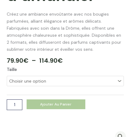
Créez une ambiance envoûtante avec nos bougies
parfumées, alliant élégance et arômes délicats.
Fabriquées avec soin dans la Drôme, elles offrent une
atmosphère chaleureuse et sophistiquée. Disponibles en
2 formats, elles diffuseront des parfums captivants pour
sublimer votre intérieur et éveiller vos sens.
Plage
79.90
€
–
114.90
€
De
quantité
Taille
Prix :
de
79.90€
Bougie
À
parfumée
114.90€
Snake
Blanc
Ajouter Au Panier
-
Petit
grain
/