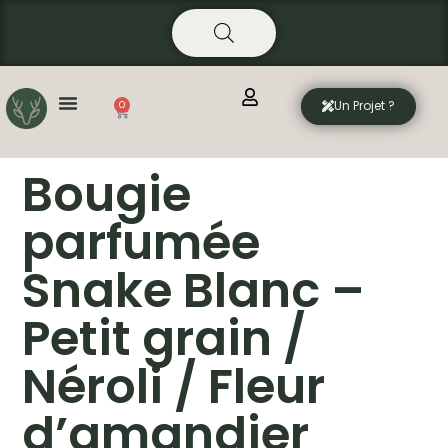
Aller
principal
au
contenu
Un Projet ?
0
Panier
Bougie
parfumée
Snake Blanc –
Petit grain /
Néroli / Fleur
d’amandier