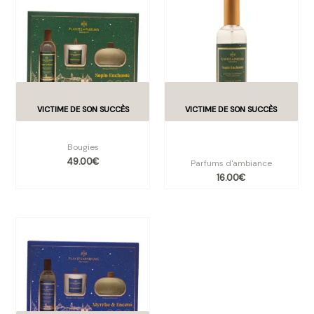
Coffret sapin enchanté
Parfum d’intérieur sapin
enchanté 100ml
Bougies
49.00
€
Parfums d'ambiance
16.00
€