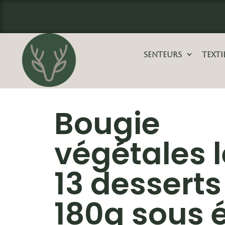
Aller
principal
au
contenu
Senteurs
Texti
Bougie
végétales 
13 desserts
180g sous é