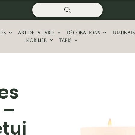
les
Art De La Table
Décorations
Luminair
Mobilier
Tapis
les
 –
tui