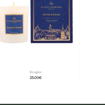
ie végétale Myrrhe & encens – 180g sous étui
Bougies
25.00
€