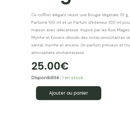
Ce coﬀret élégant réunit une Bougie Végétale 70 g
Parfumé 100 ml et un Parfum d’Intérieur 100 ml pou
maison avec délicatesse. Inspiré par les Rois Mages e
Myrrhe et Encens dévoile des notes envoûtantes de
santal, myrrhe et encens. Un parfum précieux et my
atmosphère enchanteresse.
25.00
€
quantité
Disponibilité :
1 en stock
de
Bougie
Ajouter au panier
végétales
les
13
desserts