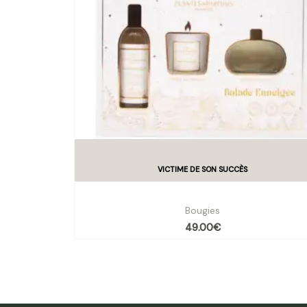
Coffret balade enneigée
Bougies
49.00
€