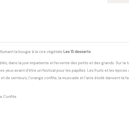
umant la bougie à la cire végétale
Les 13 desserts
.
ablés, dans la joie impatiente et fervente des petits et des grands. Sur la
es yeux avant d’être un festival pour les papilles. Les fruits et les épice
e senteurs, l’orange confite, la muscade et l’anis étoilé dansent la fara
e Confite