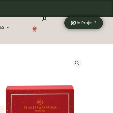
Un Projet ?
es
0
Panier