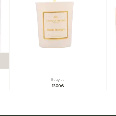
Bougie végétale balade enneigée 70g
Boug
Bougies
12.00
€