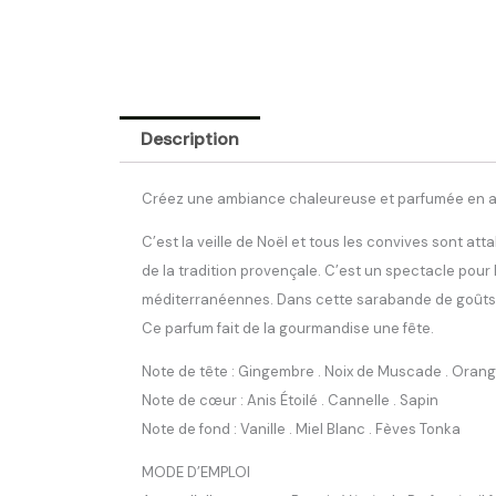
-
180g
sous
étui
Description
Créez une ambiance chaleureuse et parfumée en all
C’est la veille de Noël et tous les convives sont att
de la tradition provençale. C’est un spectacle pour l
méditerranéennes. Dans cette sarabande de goûts et d
Ce parfum fait de la gourmandise une fête.
Note de tête : Gingembre . Noix de Muscade . Orang
Note de cœur : Anis Étoilé . Cannelle . Sapin
Note de fond : Vanille . Miel Blanc . Fèves Tonka
MODE D’EMPLOI