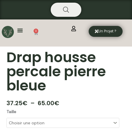
Aller
principal
au
contenu
Un Projet ?
0
Panier
Drap housse
percale pierre
bleue
Plage
37.25
€
–
65.00
€
De
quantité
Taille
Prix :
de
37.25€
Drap
À
housse