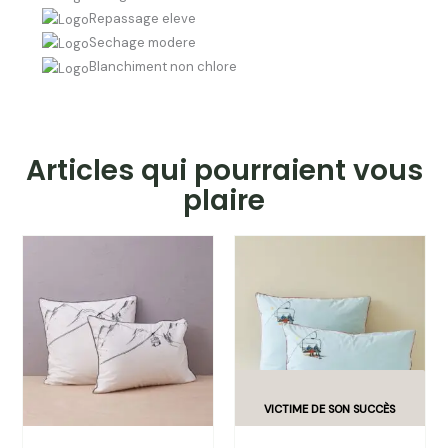
Repassage eleve
Sechage modere
Blanchiment non chlore
Articles qui pourraient vous
plaire
Plage
Plage
de
de
prix :
prix :
29.00€
29.00€
à
à
32.00€
35.00€
Taie d’Oreiller Brodée « En
Taie d’oreiller brodée Passe-