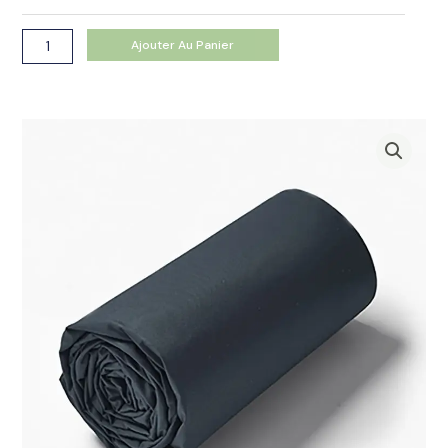
65.00€
percale
pierre
Ajouter Au Panier
bleue