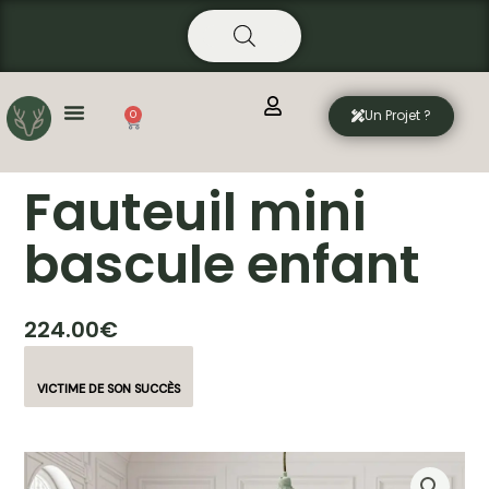
Aller
principal
au
contenu
Un Projet ?
0
Panier
Fauteuil mini
bascule enfant
224.00
€