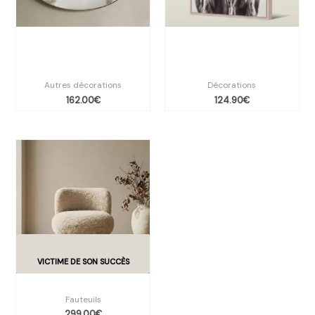
Miroir Organique en Métal
Tableau « VACHE GRUYÈRE »
Bronze – KODU DESIGN 56 x
– L’Icône Rockstar par
59 cm
Pôdevache
Autres décorations
Décorations
162.00
€
124.90
€
Fauteuil EDOUARD
Fauteuils
299.00
€