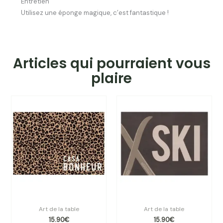
Entretien
Utilisez une éponge magique, c’est fantastique !
Articles qui pourraient vous
plaire
Set de table vinyle léopard
Set de table vinyle YUKON
Art de la table
Art de la table
15.90
€
15.90
€