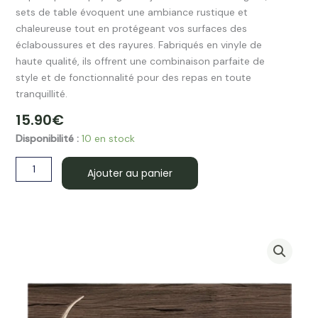
sets de table évoquent une ambiance rustique et
chaleureuse tout en protégeant vos surfaces des
éclaboussures et des rayures. Fabriqués en vinyle de
haute qualité, ils offrent une combinaison parfaite de
style et de fonctionnalité pour des repas en toute
tranquillité.
15.90
€
quantité
Disponibilité :
10 en stock
de
Set
Ajouter au panier
de
table
vinyle
cerf
ZUOZ