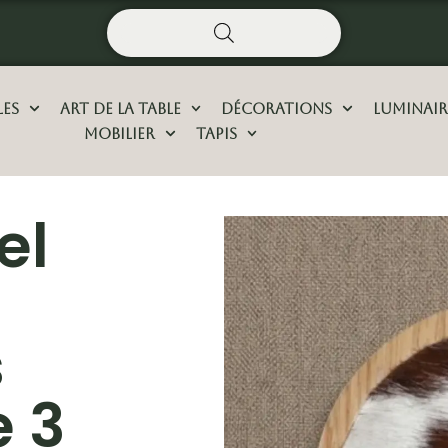
les
Art De La Table
Décorations
Luminair
Mobilier
Tapis
el
s
 3