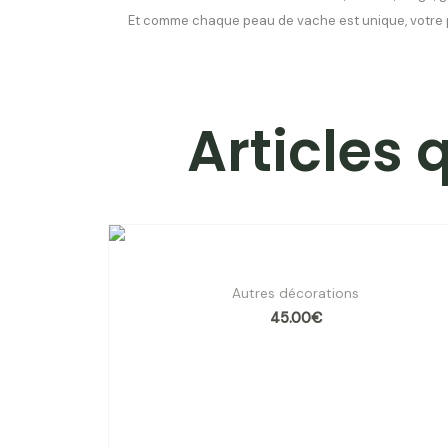
Et comme chaque peau de vache est unique, votre 
Articles 
Patère BRUT Angel des Montagnes
Autres décorations
45.00
€