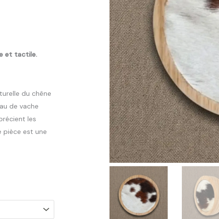
 et tactile.
aturelle du chêne
eau de vache
précient les
e pièce est une
Plage
De
rix :