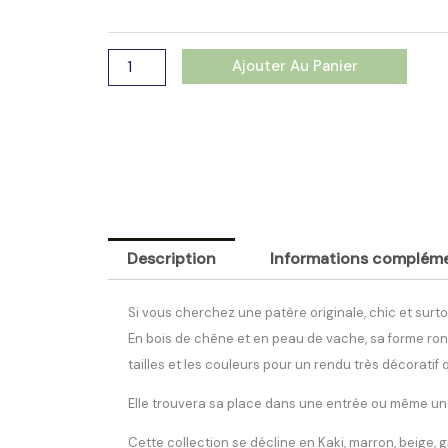
Angel
des
Montagnes
Ajouter Au Panier
Abondance
3
tailles
Description
Informations compléme
Si vous cherchez une patère originale, chic et surtou
En bois de chêne et en peau de vache, sa forme ron
tailles et les couleurs pour un rendu très décoratif
Elle trouvera sa place dans une entrée ou même une
Cette collection se décline en Kaki, marron, beige, 