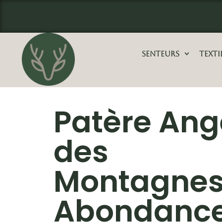
Aller
principal
au
contenu
Senteurs
Texti
Patère Ang
des
Montagne
Abondance