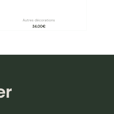
Plateau à bibelots Noix
Autres décorations
34.00
€
er