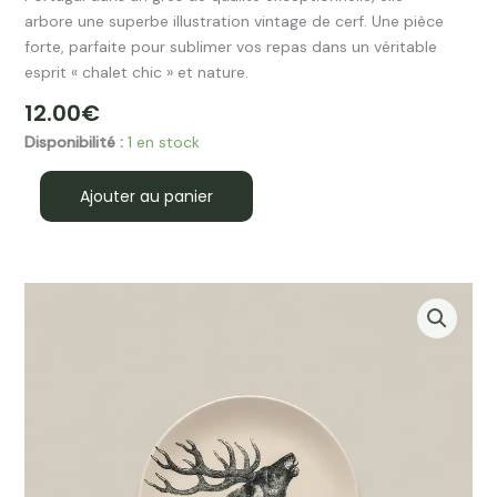
arbore une superbe illustration vintage de cerf. Une pièce
forte, parfaite pour sublimer vos repas dans un véritable
esprit « chalet chic » et nature.
12.00
€
quantité
Disponibilité :
1 en stock
de
Assiette
Ajouter au panier
à
Dessert
Nature
Sauvage
"Cerf"
en
Grès