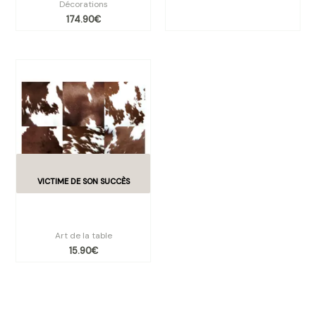
Décorations
174.90
€
Set de table vinyle PEAU DE
VACHE
Art de la table
15.90
€