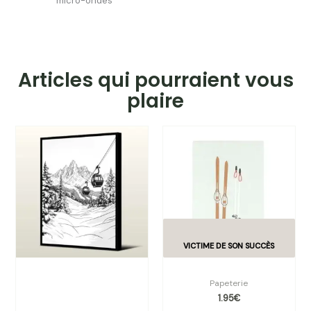
micro-ondes
Articles qui pourraient vous
plaire
Tableau « MONTAGNE SAN
Carte postale – Ski
CANDIDO » – Les Dolomites
Papeterie
par Pôdevache
1.95
€