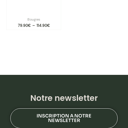
beiges – Muguet / Jasmin /
Néroli
Bougies
79.90
€
–
114.90
€
Notre newsletter
INSCRIPTION A NOTRE
NEWSLETTER