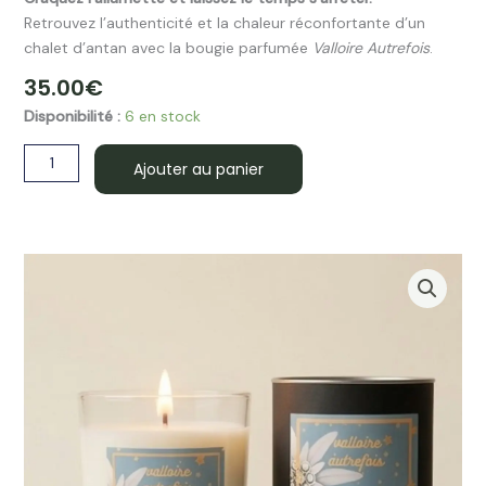
Retrouvez l’authenticité et la chaleur réconfortante d’un
chalet d’antan avec la bougie parfumée
Valloire Autrefois
.
35.00
€
quantité
Disponibilité :
6 en stock
de
Au
Ajouter au panier
Chalet
Bougie
VALLOIRE
AUTREFOIS
180
gr