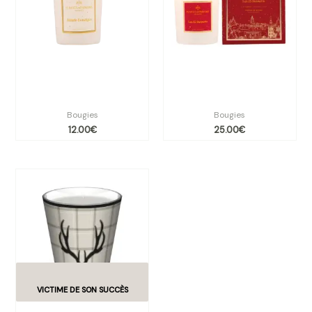
Bougie végétale balade
Bougie végétales les 13
enneigée 70g
desserts – 180g sous étui
Bougies
Bougies
12.00
€
25.00
€
Plage
de
prix :
79.90€
à
114.90€
Bougie parfumée Cornes