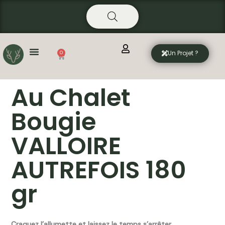
Aller
principal
au
contenu
Un Projet ?
0
Panier
Au Chalet
Bougie
VALLOIRE
AUTREFOIS 180
gr
Craquez l’allumette et laissez le temps s’arrêter.