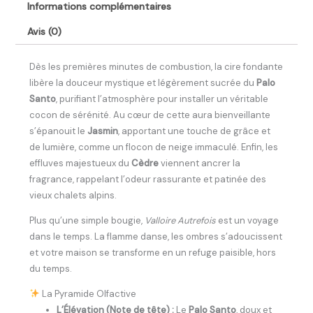
Informations complémentaires
Avis (0)
Dès les premières minutes de combustion, la cire fondante
libère la douceur mystique et légèrement sucrée du
Palo
Santo
, purifiant l’atmosphère pour installer un véritable
cocon de sérénité. Au cœur de cette aura bienveillante
s’épanouit le
Jasmin
, apportant une touche de grâce et
de lumière, comme un flocon de neige immaculé. Enfin, les
effluves majestueux du
Cèdre
viennent ancrer la
fragrance, rappelant l’odeur rassurante et patinée des
vieux chalets alpins.
Plus qu’une simple bougie,
Valloire Autrefois
est un voyage
dans le temps. La flamme danse, les ombres s’adoucissent
et votre maison se transforme en un refuge paisible, hors
du temps.
La Pyramide Olfactive
L’Élévation (Note de tête) :
Le
Palo Santo
, doux et