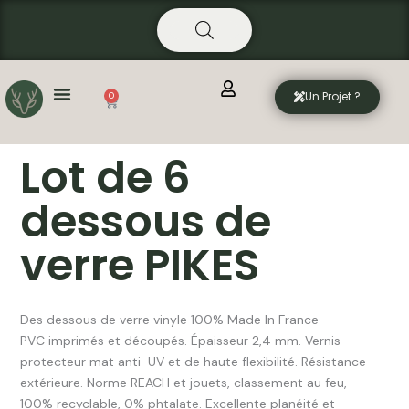
Aller
principal
au
contenu
Un Projet ?
0
Panier
Lot de 6
dessous de
verre PIKES
Des dessous de verre vinyle 100% Made In France
­­­­­­PVC imprimés et découpés. Épaisseur 2,4 mm. Vernis
protecteur mat anti-UV et de haute flexibilité. Résistance
extérieure. Norme REACH et jouets, classement au feu,
100% recyclable, 0% phtalate. Excellente planéité et