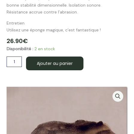
bonne stabilité dimensionnelle. Isolation sonore.
Résistance accrue contre l’abrasion.
Entretien
Utilisez une éponge magique, c’est fantastique !
26.90
€
quantité
Disponibilité :
2 en stock
de
Lot
Ajouter au panier
de
6
dessous
de
verre
PIKES