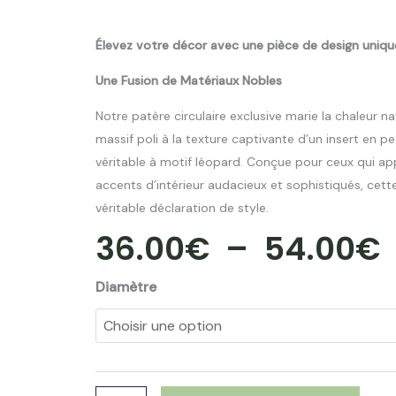
Élevez votre décor avec une pièce de design unique
Une Fusion de Matériaux Nobles
Notre patère circulaire exclusive marie la chaleur n
massif poli à la texture captivante d’un insert en p
véritable à motif léopard. Conçue pour ceux qui ap
accents d’intérieur audacieux et sophistiqués, cett
véritable déclaration de style.
36.00
€
–
54.00
€
quantité
Diamètre
P
de
Patère
Angel
des