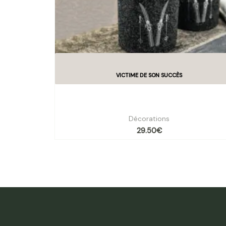
Accessoires de Salle de Bain – Motif skis 
couleurs
Décorations
29.50
€