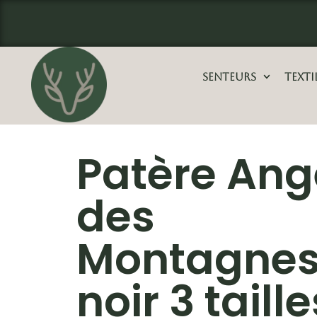
Aller
principal
au
contenu
Senteurs
Texti
Patère Ang
des
Montagne
noir 3 taille