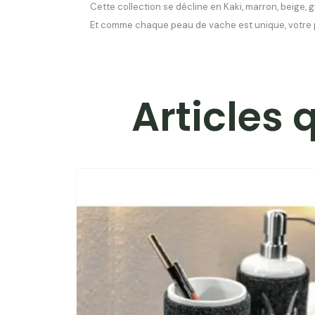
Cette collection se décline en Kaki, marron, beige, 
Et comme chaque peau de vache est unique, votre 
Articles 