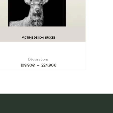
eau CAPREOLUS – Le Souverain de la Forêt par
Pôdevache
Décorations
109.90
€
–
224.90
€