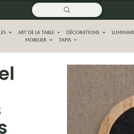
les
Art De La Table
Décorations
Luminair
Mobilier
Tapis
el
s
s