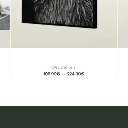
5
Tableau VATNA – Le Souffle du Nord par
Tabl
Pôdevache
Décorations
109.90
€
–
224.90
€