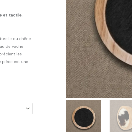
 et tactile.
aturelle du chêne
eau de vache
précient les
e pièce est une
Plage
De
rix :
36.00€
À