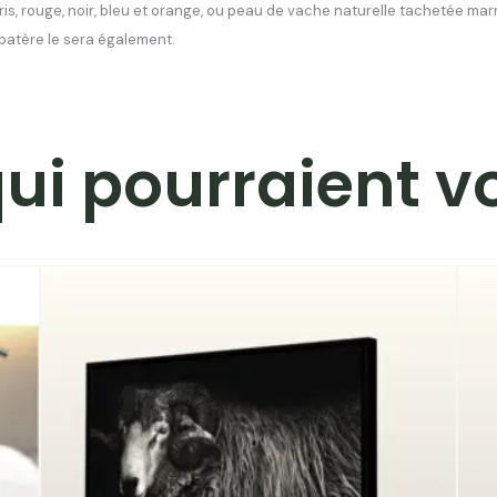
gris, rouge, noir, bleu et orange, ou peau de vache naturelle tachetée mar
patère le sera également.
qui pourraient v
Plage
de
prix :
109.90€
à
224.90€