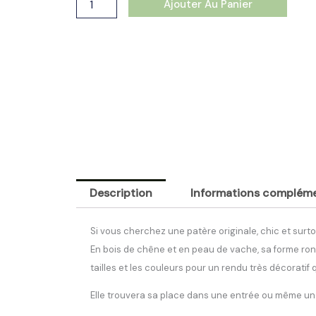
Montagnes
Ajouter Au Panier
noir
3
tailles
Description
Informations compléme
Si vous cherchez une patère originale, chic et surtou
En bois de chêne et en peau de vache, sa forme ron
tailles et les couleurs pour un rendu très décoratif
Elle trouvera sa place dans une entrée ou même une