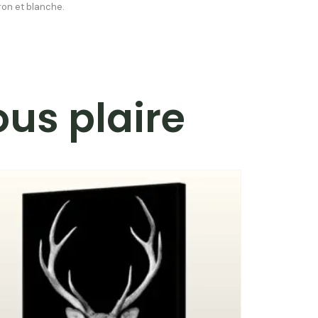
ron et blanche.
ous plaire
Plage
de
prix :
109.90€
à
224.90€