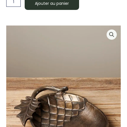
Plateau
Ajouter au panier
à
bibelots
Noix