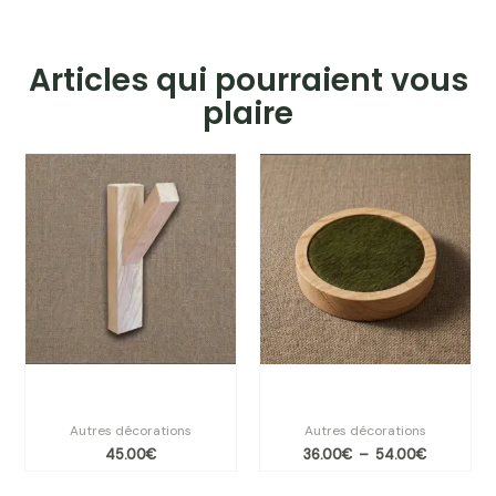
Articles qui pourraient vous
plaire
Plage
de
prix :
36.00€
à
54.00€
Patère BRUT Angel des
Patère Angel des Montagnes
Montagnes
kaki 3 tailles
Autres décorations
Autres décorations
45.00
€
36.00
€
–
54.00
€