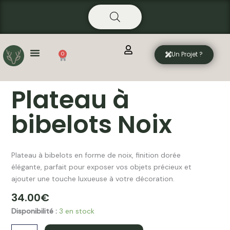
Aller
principal
au
contenu
Un Projet ?
0
Panier
Plateau à
bibelots Noix
Plateau à bibelots en forme de noix, finition dorée
élégante, parfait pour exposer vos objets précieux et
ajouter une touche luxueuse à votre décoration.
34.00
€
quantité
Disponibilité :
3 en stock
de