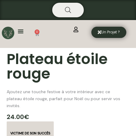
Aller
principal
au
contenu
Un Projet ?
0
Panier
Plateau étoile
rouge
Ajoutez une touche festive à votre intérieur avec ce
plateau étoile rouge, parfait pour Noël ou pour servir vos
invités.
24.00
€