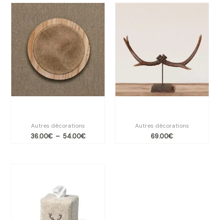
Plage
de
prix :
36.00€
à
54.00€
Patère Angel des Montagnes
Déco de bois de cerf sur
Beige 3 tailles
support
Autres décorations
Autres décorations
36.00
€
–
54.00
€
69.00
€