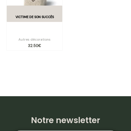
Boîte à mouchoirs carrée
motif cerf
Autres décorations
32.50
€
Notre newsletter