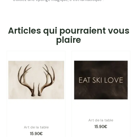
Articles qui pourraient vous
plaire
Set de table vinyle SILS
Set de vinyle table Beaver
MARIA
Art de la table
15.90
€
Art de la table
15.90
€