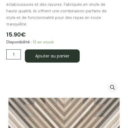
éclaboussures et des rayures. Fabriqués en vinyle de
haute qualité, ils offrent une combinaison parfaite de
style et de fonctionnalité pour des repas en toute
tranquillité.
15.90
€
quantité
Disponibilité :
12 en stock
de
Set
Ajouter au panier
de
table
vinyle
GREELY