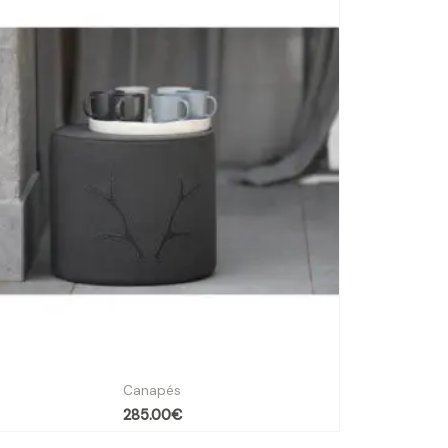
Pouf rond en coton motif bois de cerf
Canapés
285.00
€