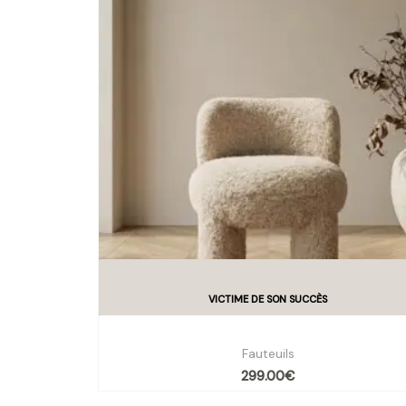
Fauteuil EDOUARD
Fauteuils
299.00
€