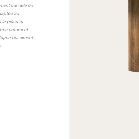
ement cannelé en
daptée au
 la pièce et
rme naturel et
tagne qui aiment
.