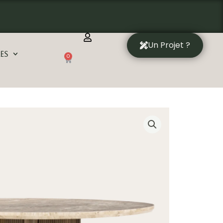
Un Projet ?
es
0
Panier