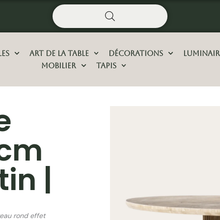
les
Art De La Table
Décorations
Luminair
Mobilier
Tapis
e
 cm
tin |
teau rond effet