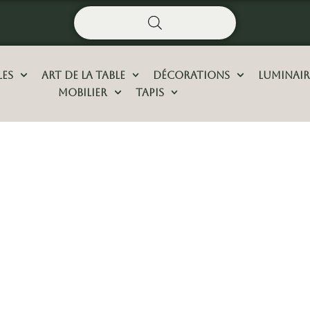
les
Art De La Table
Décorations
Luminair
Mobilier
Tapis