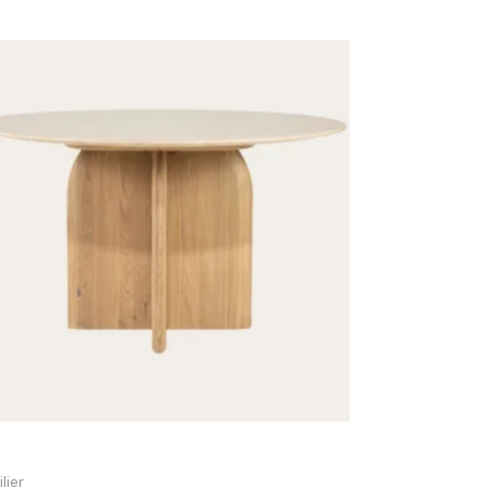
le ronde Lova Ø 130 cm effet travertin |
lier