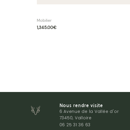
Table ronde Tycho Ø 150 cm bois massif |
Mobilier
1,345.00
€
Nous rendre visite
6 Avenue de la Vallée d'or
73450, Valloire
06 25 31 36 63