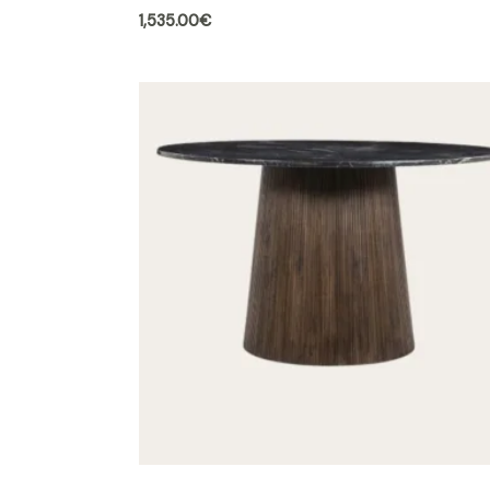
1,535.00
€