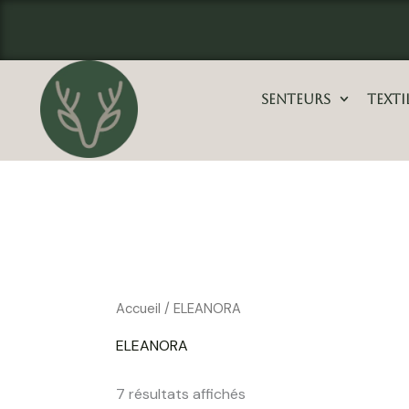
Aller
principal
au
contenu
Senteurs
Texti
Accueil
/ ELEANORA
ELEANORA
7 résultats affichés