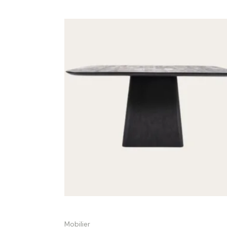
Table Aron 150 cm bois noir contemporaine 
Mobilier