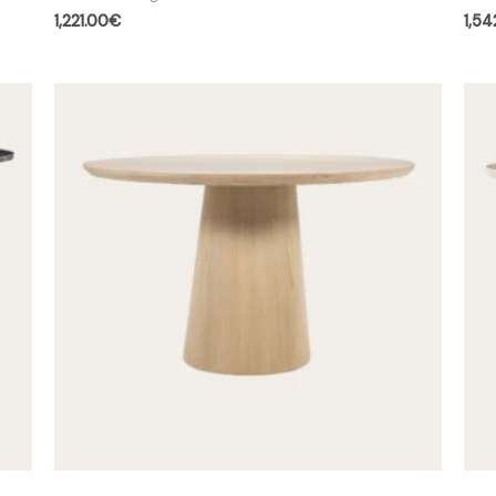
1,221.00
€
1,54