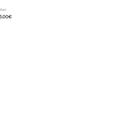
e ronde Sara Ø 130 cm effet travertin |
lier
5.00
€