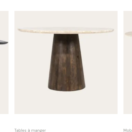
|
Table ronde Aikin Ø 130 cm travertin & bois |
Tab
Tables à manger
Mobi