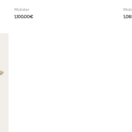
Table ronde Nola Ø 130 cm chêne clair |
Tabl
Mobilier
Mobi
1,100.00
€
1,08