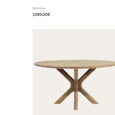
Table ronde Maxim Ø 130 cm marbre noir |
Mobilier
1,095.00
€