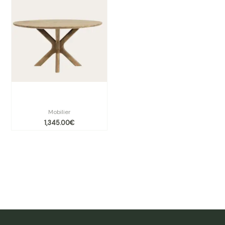
Table ronde Tycho Ø 150 cm
bois massif |
Mobilier
1,345.00
€