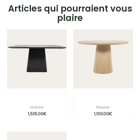
Articles qui pourraient vous
plaire
Table Aron 150 cm bois noir
Table ronde Nola Ø 130 cm
contemporaine |
chêne clair |
Mobilier
Mobilier
1,535.00
€
1,100.00
€