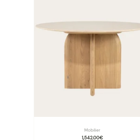
Table ronde Lova Ø 130 cm effet travertin 
Mobilier
1,542.00
€