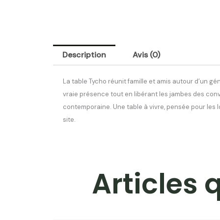
150
cm
bois
massif
|
Description
Avis (0)
La table Tycho réunit famille et amis autour d’un gé
vraie présence tout en libérant les jambes des conv
contemporaine. Une table à vivre, pensée pour les lo
site.
Articles 