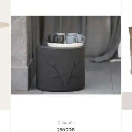
|
Pouf rond en coton motif bois de cerf
Canapés
285.00
€