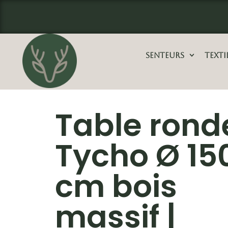
Aller
principal
au
contenu
Senteurs
Texti
Table rond
Tycho Ø 15
cm bois
massif |