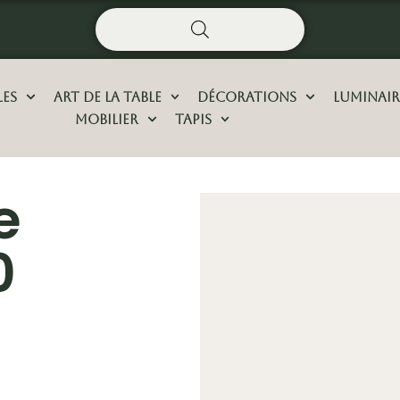
les
Art De La Table
Décorations
Luminair
Mobilier
Tapis
e
0