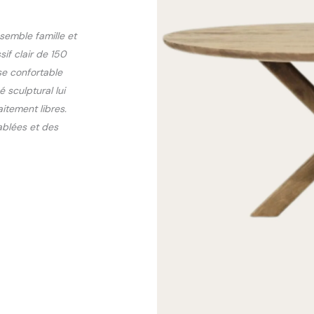
ssemble famille et
if clair de 150
se confortable
 sculptural lui
itement libres.
ablées et des