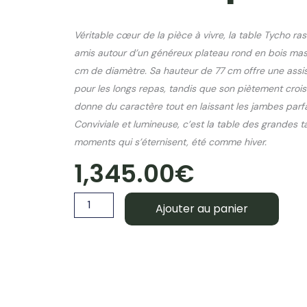
Véritable cœur de la pièce à vivre, la table Tycho ra
amis autour d’un généreux plateau rond en bois mass
cm de diamètre. Sa hauteur de 77 cm offre une assi
pour les longs repas, tandis que son piètement croisé
donne du caractère tout en laissant les jambes parfa
Conviviale et lumineuse, c’est la table des grandes t
moments qui s’éternisent, été comme hiver.
1,345.00
€
quantité
Ajouter au panier
de
Table
ronde
Tycho
Ø