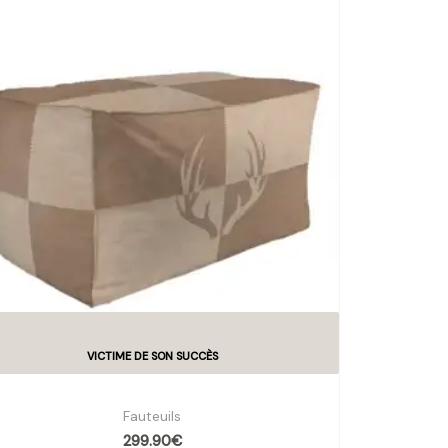
Pouf velours 2 places Denali
Fauteuils
299.90
€