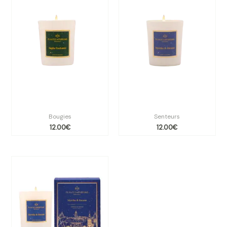
Bougie végétale sapin
Bougie végétale Myrrhe &
enchanté 70g
encens – 70g
Bougies
Senteurs
12.00
€
12.00
€