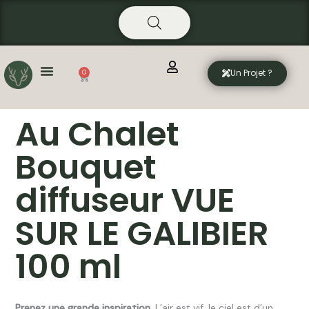
Aller
principal
au
contenu
Un Projet ?
0
Panier
Au Chalet
Bouquet
diffuseur VUE
SUR LE GALIBIER
100 ml
P
renez une grande inspiration.
L’air est vif, le ciel est d’un