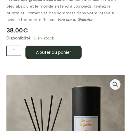
bleu absolu et le monde s’étend à vos pieds. Invitez la
pureté et l’immensité des sommets dans votre intérieur
avec le bouquet diffuseur
Vue sur le Galibier
.
38.00
€
quantité
Disponibilité :
6 en stock
de
Au
Ajouter au panier
Chalet
Bouquet
diffuseur
VUE
SUR
LE
GALIBIER
100
ml