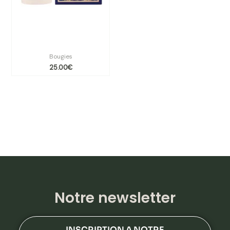
Bougie végétale Myrrhe &
encens – 180g sous étui
Bougies
25.00
€
Notre newsletter
INSCRIPTION A NOTRE