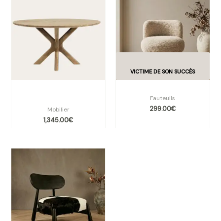
Table ronde Tycho Ø 150 cm
Fauteuil EDOUARD
bois massif |
Fauteuils
299.00
€
Mobilier
1,345.00
€