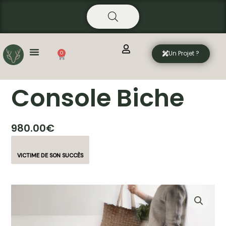
Aller
principal
au
contenu
Un Projet ?
0
Panier
Console Biche
980.00
€