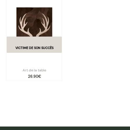
Lot de 6 dessous de verre
vinyle Cornes de Cerf
Art de la table
26.90
€