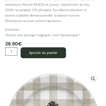
extérieure. Norme REACH et jouets, classement au feu,
100% recyclable, 0% phtalate. Excellente planéité et
bonne stabilité dimensionnelle. Isolation sonore.
Résistance accrue contre l’abrasion.
Entretien
Utilisez une éponge magique, c’est fantastique !
26.90
€
quantité
Ajouter au panier
de
Lot
de
6
dessous
de
verre
ronds
MONTAGNE
PIN