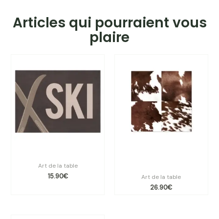
Articles qui pourraient vous
plaire
Set de table vinyle YUKON
Lot de 6 dessous de verre
vinyle Peau de Vache
Art de la table
15.90
€
Art de la table
26.90
€